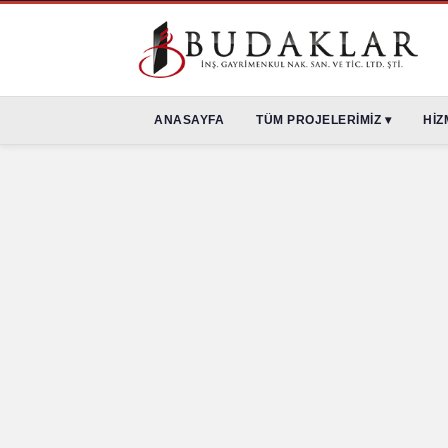
ANASAYFA
TÜM PROJELERİMİZ ▾
HİZ