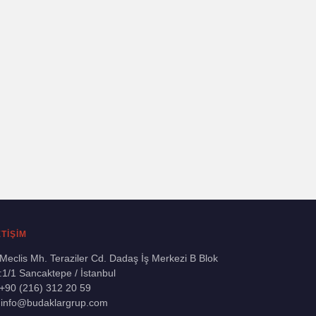
ETİŞİM
Meclis Mh. Teraziler Cd. Dadaş İş Merkezi B Blok
:1/1 Sancaktepe / İstanbul
+90 (216) 312 20 59
️
info@budaklargrup.com