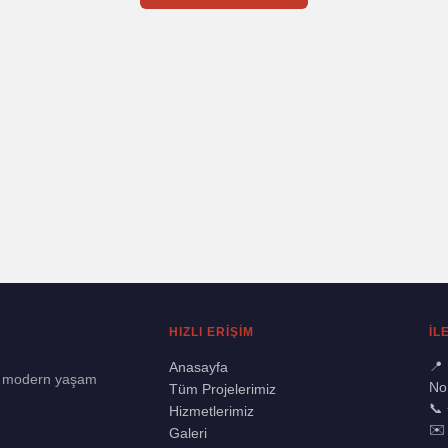
HIZLI ERİŞİM
İL
📍 
Anasayfa
n, modern yaşam
No
Tüm Projelerimiz
📞
Hizmetlerimiz
✉
Galeri